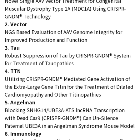
Novel Single AAV Vector Treatment for Congenital
Muscular Dystrophy Type 1A (MDC1A) Using CRISPR-
GNDM® Technology
2. Vector
NGS Based Evaluation of AAV Genome Integrity for
Improved Production and Function
3. Tau
Robust Suppression of Tau by CRISPR-GNDM® System
for Treatment of Tauopathies
4. TTN
Utilizing CRISPR-GNDM® Mediated Gene Activation of
the Extra-Large Gene Titin for the Treatment of Dilated
Cardiomyopathy and Other Titinopathies
5. Angelman
Blocking SNHG14/UBE3A-ATS lncRNA Transcription
with Dead Cas9 (CRISPR-GNDM®) Can Un-Silence
Paternal UBE3A in an Angelman Syndrome Mouse Model
6. Immunology