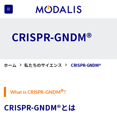
Skip
to
content
CRISPR-GNDM®
ホーム
私たちのサイエンス
CRISPR-GNDM®
®
What is CRISPR-GNDM
?
CRISPR-GNDM®とは