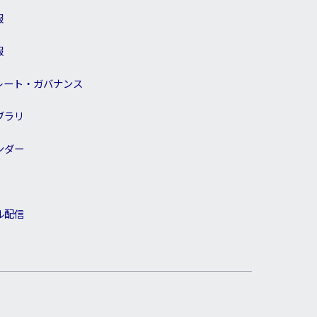
報
報
レート・ガバナンス
ブラリ
ンダー
ル配信