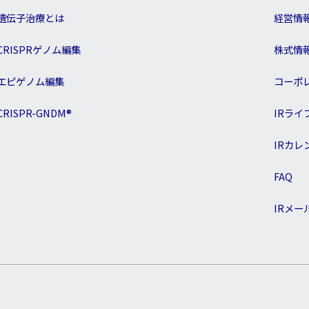
遺伝子治療とは
経営情
CRISPRゲノム編集
株式情
エピゲノム編集
コーポ
CRISPR-GNDM®
IRライ
IRカレ
FAQ
IRメー